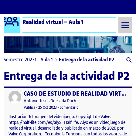
Logo Ágora
Realidad virtual – Aula 1
Saltar al contenido
Semestre 20231 - Aula 1
Entrega de la actividad P2
Entrega de la actividad P2
CASO DE ESTUDIO DE REALIDAD VIRTUAL: HALF LIFE: ALYX
Publicado por
Publicado por
Antonio Jesus Quesada Puch
Visibilidad:
Fecha de publicación
25 octubre, 2023 11:36 pm
en CASO DE ESTUDIO DE REALIDAD 
Pública
-
25 Oct 2023
-
comentario
Ilustración 1: Imagen del videojuego. Copyright de Valve.
https://half-life.com/es/alyx Half life: Alyx es un videojuego de
realidad virtual, desarrollado y publicado en marzo de 2020 por
Valve Corporation. Tecnología Funciona con todos los visores de