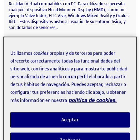
Realidad Virtual compatibles con PC. Para utilizarlo se necesita
cualquier dispositivo Head Mounted Display (HMD), como por
ejemplo Valve Index, HTC Vive, Windows Mixed Reality y Oculus
Rift. Estos dispositivos aíslan al usuario de su entorno físico, y
son dotados de sensores…
Utilizamos
cookies
propias y de terceros para poder
Apple Vision Pro
Publicado por
ofrecerte correctamente todas las funcionalidades del
Publicado por
Azazel Fernández Prado
sitio web, con fines analíticos y para mostrarte publicidad
Visibilidad:
Fecha de publicación
2 marzo, 2024 5:59 pm
en Apple Vision Pro
Pública
-
25 Oct 2023
-
comentario
personalizada de acuerdo con un perfil elaborado a partir
de tus hábitos de navegación. Puedes aceptar, rechazar o
configurar tus preferencias haciendo clic abajo, u obtener
más información en nuestra
política de cookies.
Aceptar
Rechazar