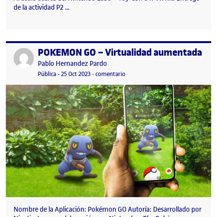
de la actividad P2 …
POKEMON GO – Virtualidad aumentada
Publicado por
Publicado por
Pablo Hernandez Pardo
Visibilidad:
Fecha de publicación
en POKEMON GO – Virtualidad au
Pública
-
25 Oct 2023
-
comentario
Nombre de la Aplicación: Pokémon GO Autoría: Desarrollado por