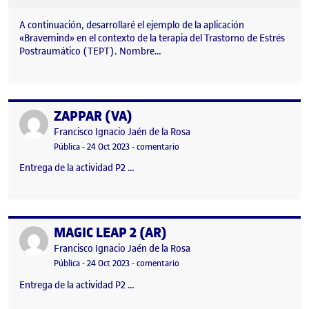
A continuación, desarrollaré el ejemplo de la aplicación
«Bravemind» en el contexto de la terapia del Trastorno de Estrés
Postraumático (TEPT). Nombre…
ZAPPAR (VA)
Publicado por
Publicado por
Francisco Ignacio Jaén de la Rosa
Visibilidad:
Fecha de publicación
en ZAPPAR (VA)
Pública
-
24 Oct 2023
-
comentario
Entrega de la actividad P2 …
MAGIC LEAP 2 (AR)
Publicado por
Publicado por
Francisco Ignacio Jaén de la Rosa
Visibilidad:
Fecha de publicación
en MAGIC LEAP 2 (AR)
Pública
-
24 Oct 2023
-
comentario
Entrega de la actividad P2 …