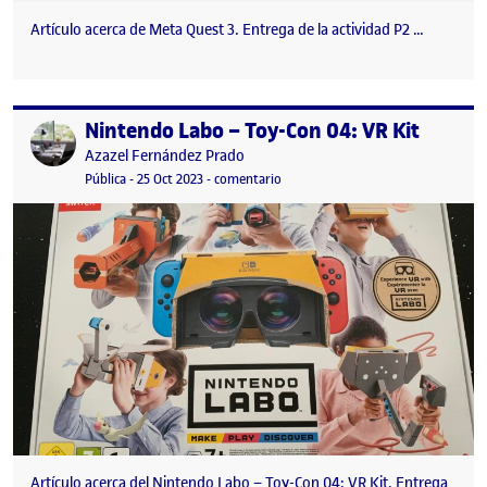
Artículo acerca de Meta Quest 3. Entrega de la actividad P2 …
Nintendo Labo – Toy-Con 04: VR Kit
Publicado por
Publicado por
Azazel Fernández Prado
Visibilidad:
Fecha de publicación
2 marzo, 2024 5:59 pm
en Nintendo Labo – Toy-Con 04: VR
Pública
-
25 Oct 2023
-
comentario
Artículo acerca del Nintendo Labo – Toy-Con 04: VR Kit. Entrega