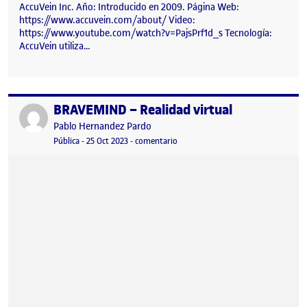
AccuVein Inc. Año: Introducido en 2009. Página Web:
https://www.accuvein.com/about/ Video:
https://www.youtube.com/watch?v=PajsPrf1d_s Tecnología:
AccuVein utiliza…
BRAVEMIND – Realidad virtual
Publicado por
Publicado por
Pablo Hernandez Pardo
Visibilidad:
Fecha de publicación
en BRAVEMIND – Realidad virtual
Pública
-
25 Oct 2023
-
comentario