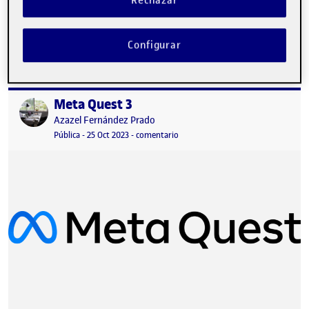
Artículo acerca de Apple Vision Pro. Entrega de la actividad P2 …
Configurar
Meta Quest 3
Publicado por
Publicado por
Azazel Fernández Prado
Visibilidad:
Fecha de publicación
2 marzo, 2024 5:59 pm
en Meta Quest 3
Pública
-
25 Oct 2023
-
comentario