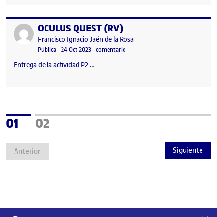
OCULUS QUEST (RV)
Publicado por
Publicado por
Francisco Ignacio Jaén de la Rosa
Visibilidad:
Fecha de publicación
24 octubre, 2023 12:29 pm
en OCULUS QUEST (RV)
Pública
-
24 Oct 2023
-
comentario
Entrega de la actividad P2 …
Página
Página
01
02
Siguiente
Anterior