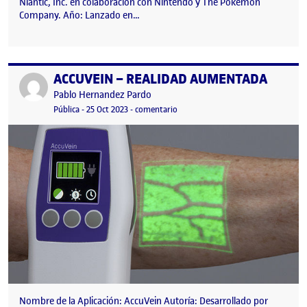
Niantic, Inc. en colaboración con Nintendo y The Pokémon
Company. Año: Lanzado en…
ACCUVEIN – REALIDAD AUMENTADA
Publicado por
Publicado por
Pablo Hernandez Pardo
Visibilidad:
Fecha de publicación
en ACCUVEIN – REALIDAD AUMEN
Pública
-
25 Oct 2023
-
comentario
Nombre de la Aplicación: AccuVein Autoría: Desarrollado por