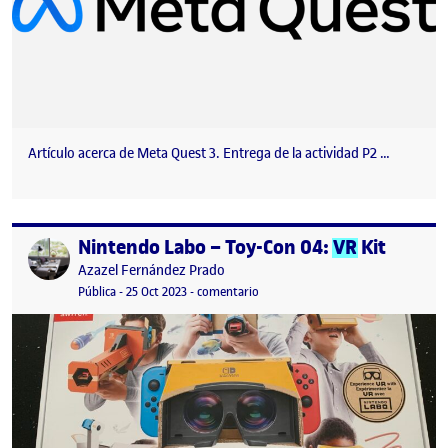
Artículo acerca de Meta Quest 3. Entrega de la actividad P2 …
Nintendo Labo – Toy-Con 04:
VR
Kit
Publicado por
Publicado por
Azazel Fernández Prado
Visibilidad:
Fecha de publicación
2 marzo, 2024 5:59 pm
en Nintendo Labo – Toy-Con 04:
VR
Pública
-
25 Oct 2023
-
comentario