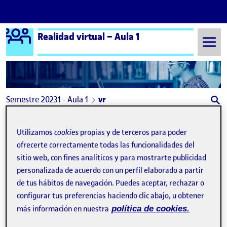
Logo Ágora
Realidad virtual – Aula 1
Saltar al contenido
Semestre 20231 - Aula 1
vr
vr
Utilizamos
cookies
propias y de terceros para poder
ofrecerte correctamente todas las funcionalidades del
Apple Vision Pro
Publicado por
sitio web, con fines analíticos y para mostrarte publicidad
Publicado por
Azazel Fernández Prado
personalizada de acuerdo con un perfil elaborado a partir
Visibilidad:
Fecha de publicación
2 marzo, 2024 5:59 pm
en Apple Vision Pro
Pública
-
25 Oct 2023
-
comentario
de tus hábitos de navegación. Puedes aceptar, rechazar o
configurar tus preferencias haciendo clic abajo, u obtener
más información en nuestra
política de cookies.