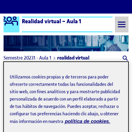
Logo Ágora
Realidad virtual – Aula 1
Saltar al contenido
Semestre 20231 - Aula 1
realidad virtual
realidad virtual
Utilizamos
cookies
propias y de terceros para poder
ofrecerte correctamente todas las funcionalidades del
¿Y si la realidad aumentada siguiese los pasos de las redes sociales?
Publicado por
sitio web, con fines analíticos y para mostrarte publicidad
Publicado por
Azazel Fernández Prado
personalizada de acuerdo con un perfil elaborado a partir
Visibilidad:
Fecha de publicación
2 marzo, 2024 5:58 pm
en ¿Y si la realidad aumentada siguies
Pública
-
5 Dic 2023
-
comentario
de tus hábitos de navegación. Puedes aceptar, rechazar o
configurar tus preferencias haciendo clic abajo, u obtener
más información en nuestra
política de cookies.