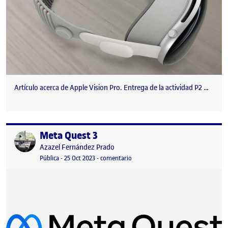
Artículo acerca de Apple Vision Pro. Entrega de la actividad P2 …
Meta Quest 3
Publicado por
Publicado por
Azazel Fernández Prado
Visibilidad:
Fecha de publicación
2 marzo, 2024 5:59 pm
en Meta Quest 3
Pública
-
25 Oct 2023
-
comentario