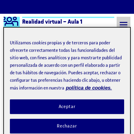
Logo Ágora
Realidad virtual – Aula 1
Saltar al contenido
Utilizamos
cookies
propias y de terceros para poder
ofrecerte correctamente todas las funcionalidades del
sitio web, con fines analíticos y para mostrarte publicidad
Semestre 20231 - Aula 1
redes sociales
personalizada de acuerdo con un perfil elaborado a partir
redes sociales
de tus hábitos de navegación. Puedes aceptar, rechazar o
configurar tus preferencias haciendo clic abajo, u obtener
más información en nuestra
política de cookies.
¿Y si la realidad aumentada siguiese los pasos de las
Publicado por
Publicado por
Azazel Fernández Prado
Visibilidad:
Fecha de publicación
2 marzo, 2024 5:58 pm
en ¿Y si la realidad aumentada siguie
Pública
-
5 Dic 2023
-
comentario
Aceptar
Rechazar