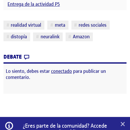
Entrega de la actividad P5
Etiquetas
realidad virtual
meta
redes sociales
distopía
neuralink
Amazon
CONTRIBUTION
0
EN ¿Y SI LA REALIDAD AUMENTADA SIGUIE
DEBATE
Lo siento, debes estar
conectado
para publicar un
comentario.
×
Información
¿Eres parte de la comunidad? Accede