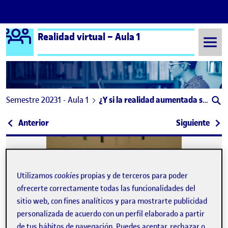
Logo Ágora
Realidad virtual – Aula 1
Saltar al contenido
Semestre 20231 - Aula 1
¿Y si la realidad aumentada siguiese los pasos de las redes sociales?
Navegación de entradas
: «Reimaginando el Futuro: La Realidad Aumentada 
: Más
Anterior
Siguiente
Utilizamos
cookies
propias y de terceros para poder
ofrecerte correctamente todas las funcionalidades del
sitio web, con fines analíticos y para mostrarte publicidad
personalizada de acuerdo con un perfil elaborado a partir
Publicado por
de tus hábitos de navegación. Puedes aceptar, rechazar o