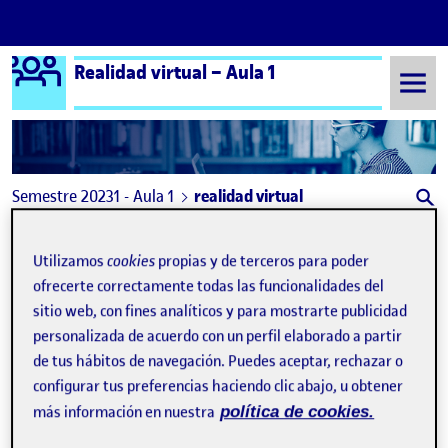
Logo Ágora
Realidad virtual – Aula 1
Saltar al contenido
Semestre 20231 - Aula 1
realidad virtual
realidad virtual
Utilizamos
cookies
propias y de terceros para poder
ofrecerte correctamente todas las funcionalidades del
¿Y si la realidad aumentada siguiese los pasos de las redes sociales?
Publicado por
sitio web, con fines analíticos y para mostrarte publicidad
Publicado por
Azazel Fernández Prado
personalizada de acuerdo con un perfil elaborado a partir
Visibilidad:
Fecha de publicación
2 marzo, 2024 5:58 pm
en ¿Y si la realidad aumentada siguies
Pública
-
5 Dic 2023
-
comentario
de tus hábitos de navegación. Puedes aceptar, rechazar o
configurar tus preferencias haciendo clic abajo, u obtener
más información en nuestra
política de cookies.