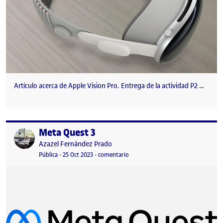
Artículo acerca de Apple Vision Pro. Entrega de la actividad P2 …
Meta Quest 3
Publicado por
Publicado por
Azazel Fernández Prado
Visibilidad:
Fecha de publicación
2 marzo, 2024 5:59 pm
en Meta Quest 3
Pública
-
25 Oct 2023
-
comentario